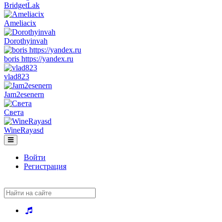
BridgetLak
Ameliacix
Dorothyinvah
boris https://yandex.ru
vlad823
Jam2esenern
Света
WineRayasd
Toggle
navigation
Войти
Регистрация