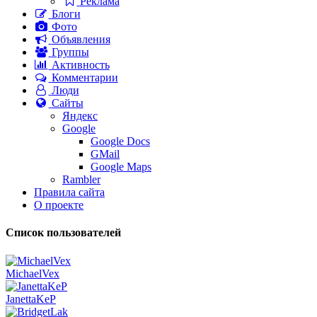
Реклама
Блоги
Фото
Объявления
Группы
Активность
Комментарии
Люди
Сайты
Яндекс
Google
Google Docs
GMail
Google Maps
Rambler
Правила сайта
О проекте
Список пользователей
MichaelVex
JanettaKeP