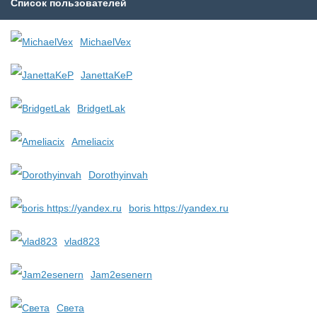
Список пользователей
MichaelVex
JanettaKeP
BridgetLak
Ameliacix
Dorothyinvah
boris https://yandex.ru
vlad823
Jam2esenern
Света