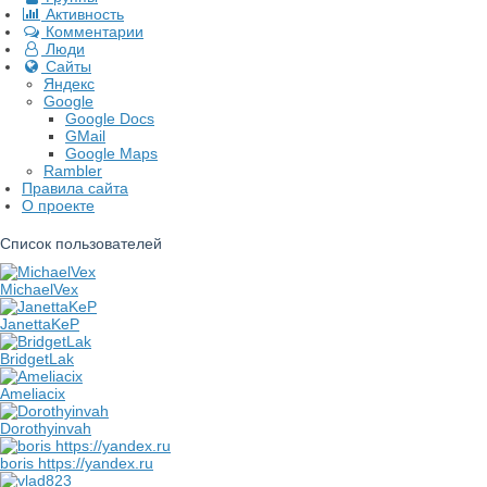
Активность
Комментарии
Люди
Сайты
Яндекс
Google
Google Docs
GMail
Google Maps
Rambler
Правила сайта
О проекте
Список пользователей
MichaelVex
JanettaKeP
BridgetLak
Ameliacix
Dorothyinvah
boris https://yandex.ru