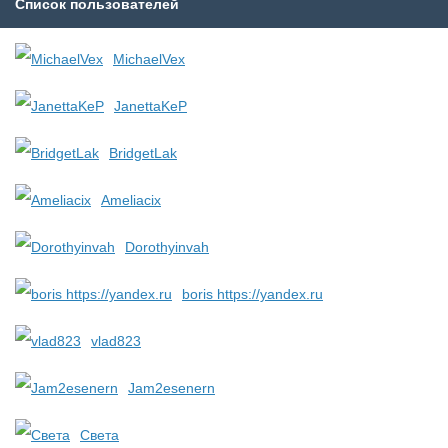
Список пользователей
MichaelVex
JanettaKeP
BridgetLak
Ameliacix
Dorothyinvah
boris https://yandex.ru
vlad823
Jam2esenern
Света