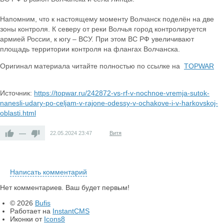
Напомним, что к настоящему моменту Волчанск поделён на две
зоны контроля. К северу от реки Волчья город контролируется
армией России, к югу – ВСУ. При этом ВС РФ увеличивают
площадь территории контроля на флангах Волчанска.
Оригинал материала читайте полностью по ссылке на
TOPWAR
Источник:
https://topwar.ru/242872-vs-rf-v-nochnoe-vremja-sutok-
nanesli-udary-po-celjam-v-rajone-odessy-v-ochakove-i-v-harkovskoj-
oblasti.html
—
22.05.2024
23:47
Витя
Написать комментарий
Нет комментариев. Ваш будет первым!
© 2026
Bufis
Работает на
InstantCMS
Иконки от
Icons8