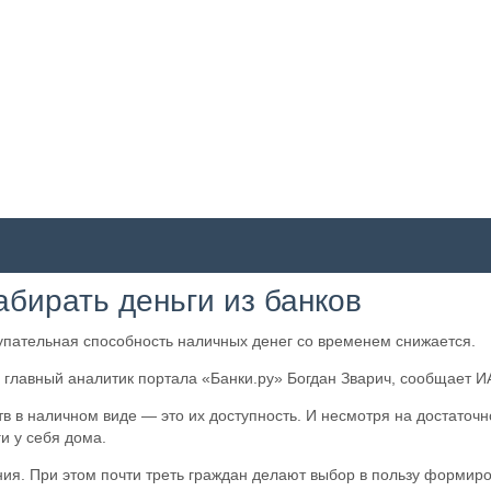
абирать деньги из банков
упательная способность наличных денег со временем снижается.
 главный аналитик портала «Банки.ру» Богдан Зварич, сообщает И
 в наличном виде — это их доступность. И несмотря на достаточно
и у себя дома.
ния. При этом почти треть граждан делают выбор в пользу форми