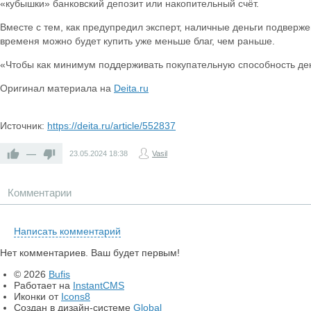
«кубышки» банковский депозит или накопительный счёт.
Вместе с тем, как предупредил эксперт, наличные деньги подвержен
временя можно будет купить уже меньше благ, чем раньше.
«Чтобы как минимум поддерживать покупательную способность дене
Оригинал материала на
Deita.ru
Источник:
https://deita.ru/article/552837
—
23.05.2024
18:38
Vasil
Комментарии
Написать комментарий
Нет комментариев. Ваш будет первым!
© 2026
Bufis
Работает на
InstantCMS
Иконки от
Icons8
Создан в дизайн-системе
Global