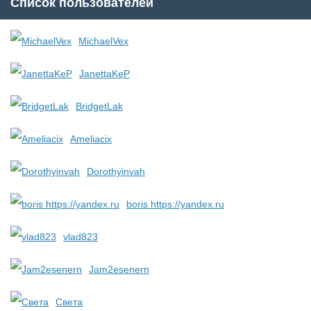
Список пользователей
MichaelVex
JanettaKeP
BridgetLak
Ameliacix
Dorothyinvah
boris https://yandex.ru
vlad823
Jam2esenern
Света