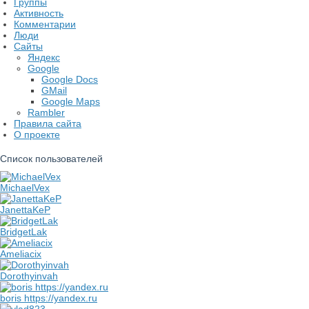
Группы
Активность
Комментарии
Люди
Сайты
Яндекс
Google
Google Docs
GMail
Google Maps
Rambler
Правила сайта
О проекте
Список пользователей
MichaelVex
JanettaKeP
BridgetLak
Ameliacix
Dorothyinvah
boris https://yandex.ru