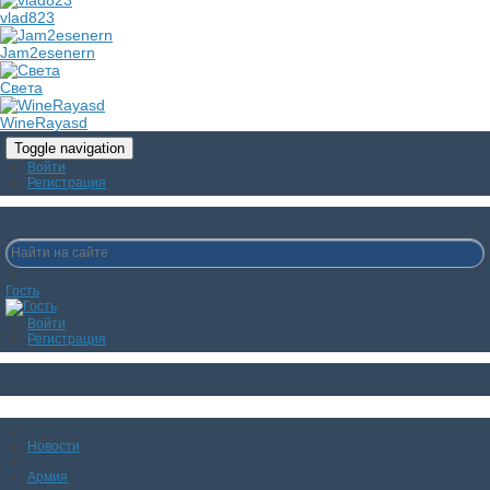
vlad823
Jam2esenern
Света
WineRayasd
Toggle navigation
Войти
Регистрация
Гость
Войти
Регистрация
Новости
Армия