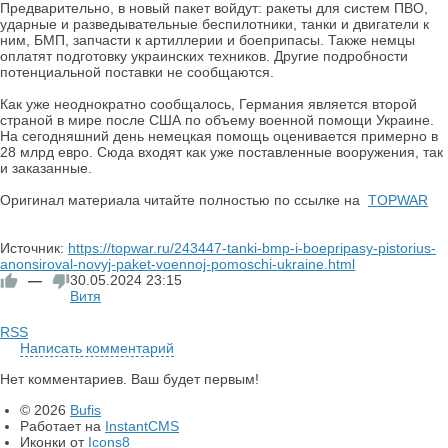
Предварительно, в новый пакет войдут: ракеты для систем ПВО,
ударные и разведывательные беспилотники, танки и двигатели к
ним, БМП, запчасти к артиллерии и боеприпасы. Также немцы
оплатят подготовку украинских техников. Другие подробности
потенциальной поставки не сообщаются.
Как уже неоднократно сообщалось, Германия является второй
страной в мире после США по объему военной помощи Украине.
На сегодняшний день немецкая помощь оценивается примерно в
28 млрд евро. Сюда входят как уже поставленные вооружения, так
и заказанные.
Оригинал материала читайте полностью по ссылке на
TOPWAR
Источник:
https://topwar.ru/243447-tanki-bmp-i-boepripasy-pistorius-
anonsiroval-novyj-paket-voennoj-pomoschi-ukraine.html
—
30.05.2024
23:15
Витя
RSS
Написать комментарий
Нет комментариев. Ваш будет первым!
© 2026
Bufis
Работает на
InstantCMS
Иконки от
Icons8