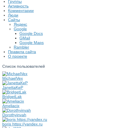
Группы
Активность
Комментарии
Люди
Сайты
Яндекс
Google
Google Docs
GMail
Google Maps
Rambler
Правила сайта
О проекте
Список пользователей
MichaelVex
JanettaKeP
BridgetLak
Ameliacix
Dorothyinvah
boris https://yandex.ru