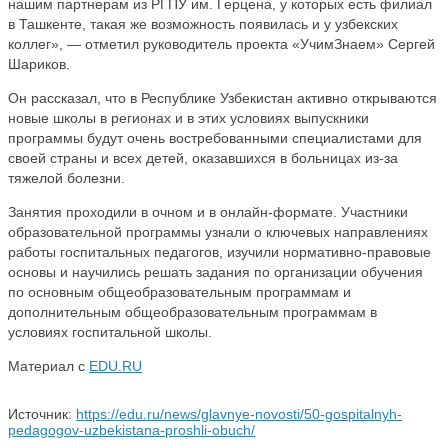
нашим партнерам из РГПУ им. Герцена, у которых есть филиал
в Ташкенте, такая же возможность появилась и у узбекских
коллег», — отметил руководитель проекта «УчимЗнаем» Сергей
Шариков.
Он рассказал, что в Республике Узбекистан активно открываются
новые школы в регионах и в этих условиях выпускники
программы будут очень востребованными специалистами для
своей страны и всех детей, оказавшихся в больницах из-за
тяжелой болезни.
Занятия проходили в очном и в онлайн-формате. Участники
образовательной программы узнали о ключевых направлениях
работы госпитальных педагогов, изучили нормативно-правовые
основы и научились решать задания по организации обучения
по основным общеобразовательным программам и
дополнительным общеобразовательным программам в
условиях госпитальной школы.
Материал с
EDU.RU
Источник:
https://edu.ru/news/glavnye-novosti/50-gospitalnyh-
pedagogov-uzbekistana-proshli-obuch/