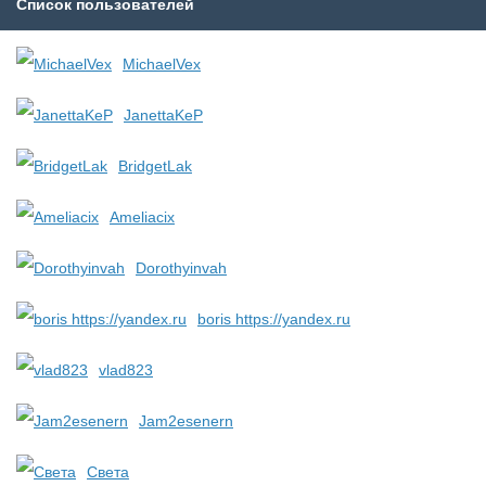
Список пользователей
MichaelVex
JanettaKeP
BridgetLak
Ameliacix
Dorothyinvah
boris https://yandex.ru
vlad823
Jam2esenern
Света