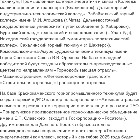
техникум, Промышленный колледж энергетики и связи и Колледж
машиностроения и транспорта (Владивосток), Дальнегорский
индустриально-технологический колледж, Забайкальский горный
колледж имени М.И. Агошкова (г. Чита), Дальневосточный
государственный университет путей сообщения (г. Хабаровск),
Бурятский колледж технологий и лесопользования (г. Улан-Удэ),
Находкинский государственный гуманитарно-политехнический
колледж, Сахалинский горный техникум (г. Шахтерск),
Комсомольский-на-Амуре судомеханический техникум имени
Героя Советского Союза В.В. Орехова. На базе колледжей-
победителей будут созданы образовательно-производственные
центры по направлениям «Горнодобывающая отрасль»,
«Машиностроение», «Железнодорожный транспорт»,
«Строительная отрасль», «Транспортная отрасль».
На базе Краснокаменского горнопромышленного техникума будет
создан первый в ДФО кластер по направлению «Атомная отрасль»
совместно с резидентом территории опережающего развития ПАО
«Приаргунское производственное горно-химическое объединение
имени Е.П. Славского» (входит в Госкорпорацию «Росатом»).
Другим новым для Дальнего Востока образовательно-
производственным направлением станет кластер «Топливно-
энергетический комплекс», который к сентябрю 2025 года будет