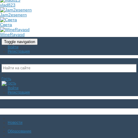
vlad823
Jam2esenern
Света
WineRayasd
Toggle navigation
Войти
Регистрация
Гость
Войти
Регистрация
Новости
Образование