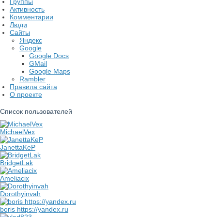
Группы
Активность
Комментарии
Люди
Сайты
Яндекс
Google
Google Docs
GMail
Google Maps
Rambler
Правила сайта
О проекте
Список пользователей
MichaelVex
JanettaKeP
BridgetLak
Ameliacix
Dorothyinvah
boris https://yandex.ru