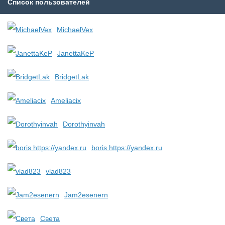
Список пользователей
MichaelVex
JanettaKeP
BridgetLak
Ameliacix
Dorothyinvah
boris https://yandex.ru
vlad823
Jam2esenern
Света