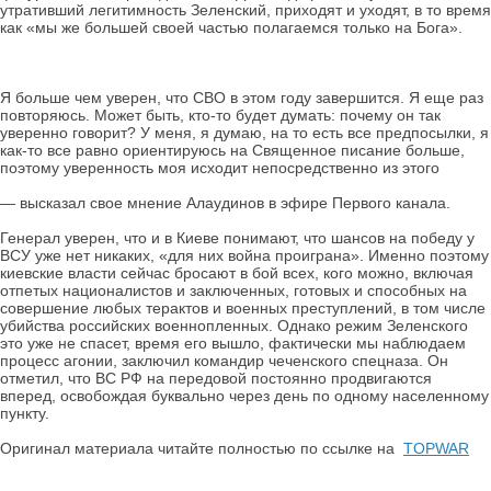
утративший легитимность Зеленский, приходят и уходят, в то время
как «мы же большей своей частью полагаемся только на Бога».
Я больше чем уверен, что СВО в этом году завершится. Я еще раз
повторяюсь. Может быть, кто-то будет думать: почему он так
уверенно говорит? У меня, я думаю, на то есть все предпосылки, я
как-то все равно ориентируюсь на Священное писание больше,
поэтому уверенность моя исходит непосредственно из этого
— высказал свое мнение Алаудинов в эфире Первого канала.
Генерал уверен, что и в Киеве понимают, что шансов на победу у
ВСУ уже нет никаких, «для них война проиграна». Именно поэтому
киевские власти сейчас бросают в бой всех, кого можно, включая
отпетых националистов и заключенных, готовых и способных на
совершение любых терактов и военных преступлений, в том числе
убийства российских военнопленных. Однако режим Зеленского
это уже не спасет, время его вышло, фактически мы наблюдаем
процесс агонии, заключил командир чеченского спецназа. Он
отметил, что ВС РФ на передовой постоянно продвигаются
вперед, освобождая буквально через день по одному населенному
пункту.
Оригинал материала читайте полностью по ссылке на
TOPWAR