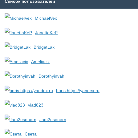
Список пользователей
MichaelVex
JanettaKeP
BridgetLak
Ameliacix
Dorothyinvah
boris https://yandex.ru
vlad823
Jam2esenern
Света