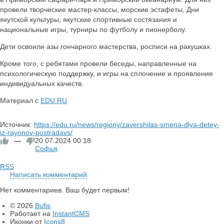
провели творческие мастер-классы, морские эстафеты, Дни
якутской культуры, якутские спортивные состязания и
национальные игры, турниры по футболу и пионерболу.
Дети освоили азы гончарного мастерства, росписи на ракушках.
Кроме того, с ребятами провели беседы, направленные на
психологическую поддержку, и игры на сплочение и проявление
индивидуальных качеств.
Материал с
EDU.RU
Источник:
https://edu.ru/news/regiony/zavershilas-smena-dlya-detey-
iz-rayonov-postradavs/
—
20.07.2024
00:18
Софья
RSS
Написать комментарий
Нет комментариев. Ваш будет первым!
© 2026
Bufis
Работает на
InstantCMS
Иконки от
Icons8