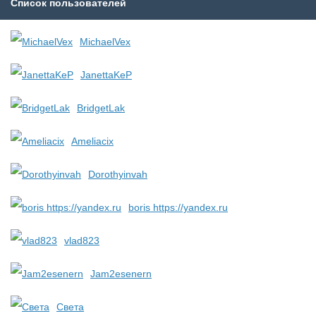
Список пользователей
MichaelVex
JanettaKeP
BridgetLak
Ameliacix
Dorothyinvah
boris https://yandex.ru
vlad823
Jam2esenern
Света