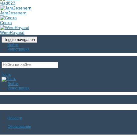
vlad823
Jam2esenern
Света
WineRayasd
Toggle navigation
Войти
Регистрация
Гость
Войти
Регистрация
Новости
Образование