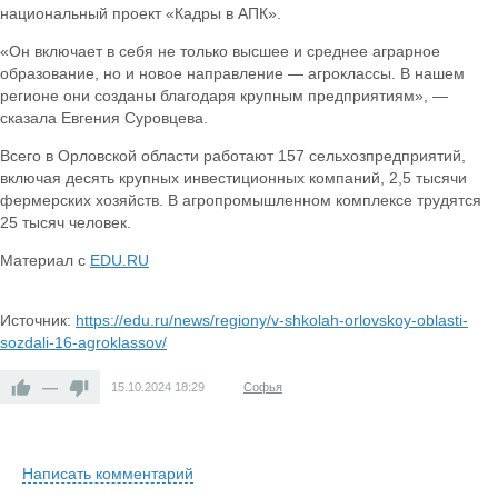
национальный проект «Кадры в АПК».
«Он включает в себя не только высшее и среднее аграрное
образование, но и новое направление — агроклассы. В нашем
регионе они созданы благодаря крупным предприятиям», —
сказала Евгения Суровцева.
Всего в Орловской области работают 157 сельхозпредприятий,
включая десять крупных инвестиционных компаний, 2,5 тысячи
фермерских хозяйств. В агропромышленном комплексе трудятся
25 тысяч человек.
Материал с
EDU.RU
Источник:
https://edu.ru/news/regiony/v-shkolah-orlovskoy-oblasti-
sozdali-16-agroklassov/
—
15.10.2024
18:29
Софья
Написать комментарий