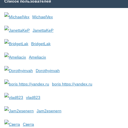
Список пользователей
MichaelVex
JanettaKeP
BridgetLak
Ameliacix
Dorothyinvah
boris https://yandex.ru
vlad823
Jam2esenern
Света