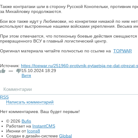
Также контратаки шли в сторону Русской Конопельки, противник п
за Михайловку продолжаются.
Бои все также идут у Любимовки, но конкретики никакой по ним нет
используют выстроенные нашими войсками укрепления. Весьма инт
При этом отмечается, что потихоньку боевые действия смещаются 
превращенного ВСУ в главный логистический центр.
Оригинал материала читайте полностью по ссылке на
TOPWAR
Источник:
https://topwar.ru/251960-protivnik-pytaetsja-ne-dat-otrezat-
—
15.10.2024
18:29
Витя
Комментарии
RSS
Написать комментарий
Нет комментариев. Ваш будет первым!
© 2026
Bufis
Работает на
InstantCMS
Иконки от
Icons8
Создан в дизайн-системе
Global