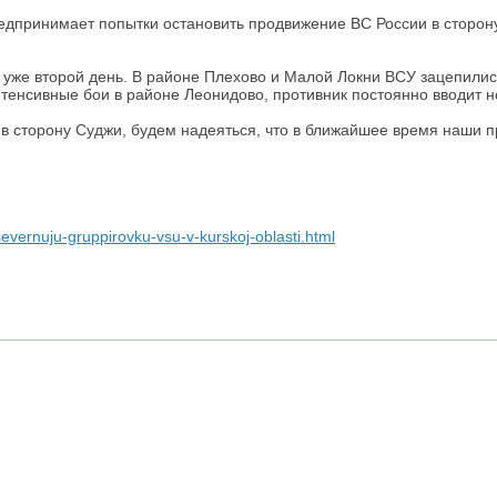
редпринимает попытки остановить продвижение ВС России в сторон
 уже второй день. В районе Плехово и Малой Локни ВСУ зацепились 
енсивные бои в районе Леонидово, противник постоянно вводит но
в сторону Суджи, будем надеяться, что в ближайшее время наши п
severnuju-gruppirovku-vsu-v-kurskoj-oblasti.html