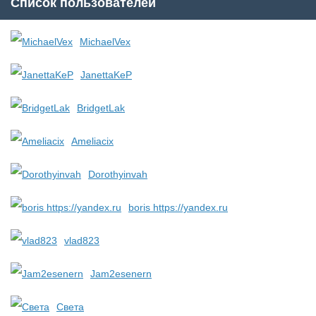
Список пользователей
MichaelVex
JanettaKeP
BridgetLak
Ameliacix
Dorothyinvah
boris https://yandex.ru
vlad823
Jam2esenern
Света