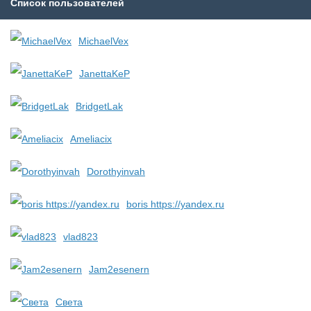
Список пользователей
MichaelVex
JanettaKeP
BridgetLak
Ameliacix
Dorothyinvah
boris https://yandex.ru
vlad823
Jam2esenern
Света