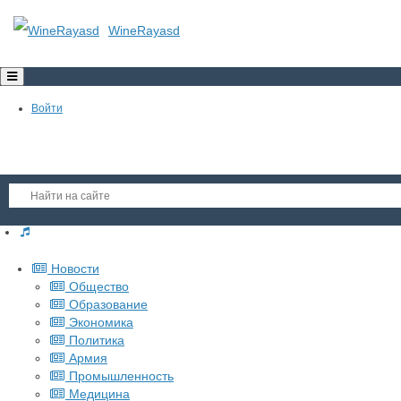
WineRayasd
Toggle
navigation
Войти
Регистрация
Новости
Гость
Общество
Образование
Войти
Экономика
Регистрация
Политика
Армия
Промышленность
Медицина