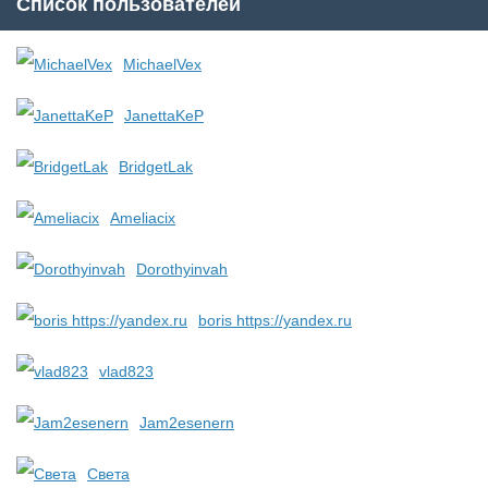
Список пользователей
MichaelVex
JanettaKeP
BridgetLak
Ameliacix
Dorothyinvah
boris https://yandex.ru
vlad823
Jam2esenern
Света