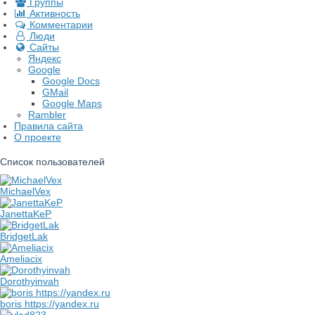
Группы
Активность
Комментарии
Люди
Сайты
Яндекс
Google
Google Docs
GMail
Google Maps
Rambler
Правила сайта
О проекте
Список пользователей
MichaelVex
JanettaKeP
BridgetLak
Ameliacix
Dorothyinvah
boris https://yandex.ru