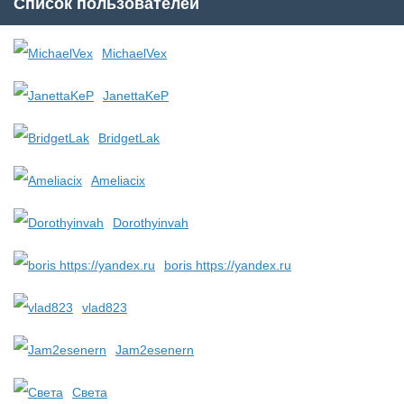
Список пользователей
MichaelVex
JanettaKeP
BridgetLak
Ameliacix
Dorothyinvah
boris https://yandex.ru
vlad823
Jam2esenern
Света