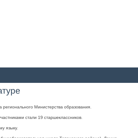
атуре
а регионального Министерства образования.
участниками стали 19 старшеклассников.
му языку.