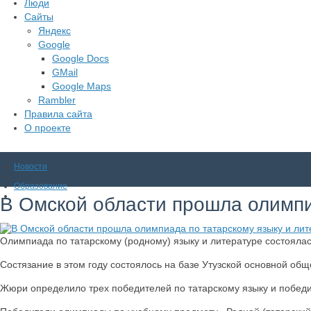
Люди
Сайты
Яндекс
Google
Google Docs
GMail
Google Maps
Rambler
Правила сайта
О проекте
Новости
Образование
В Омской области прошла олимпи
Олимпиада по татарскому (родному) языку и литературе состояла
Состязание в этом году состоялось на базе Утузской основной об
Жюри определило трех победителей по татарскому языку и победит