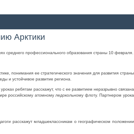
нию Арктики
ниях среднего профессионального образования страны 10 февраля.
ике, понимания ее стратегического значения для развития страны
еды и устойчивое развитие региона.
уроках ребятам расскажут, что с ее развитием неразрывно связана
мире российскому атомному ледокольному флоту. Партнером урока
дагоги расскажут младшеклассникам о географическом положени