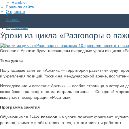
Rambler
Правила сайта
О проекте
Новости
Образование
Уроки из цикла «Разговоры о ва
Освоению Арктики будут посвящены очередные уроки из цикла «Ра
Тема урока
Получасовые занятия «Арктика — территория развития» будут про
и укрепления позиций России на международной арене, воспитания
Исследование и освоение Арктики — особая страница в истории до
важнейшая транспортная магистраль региона — Северный морской
выступает госкорпорация «Росатом».
Программа занятия
Обучающимся
1-4-х классов
на уроке покажут фрагмент мультфи
региона, климате и обитателях, о тех, кто там живет и работает.