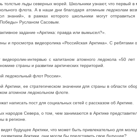
озь толстые льды северных морей. Школьники узнают, что первый 
окольного флота. А в наши дни благодаря атомным ледоколам во
кол знаний», в рамках которого школьники могут отправитьс
т Победы» Русланом Сасовым.
активное задание «Арктика: правда или вымысел?».
ны и просмотра видеоролика «Российская Арктика». С ребятами о
т видеоролик-интервью с капитаном атомного ледокола «50 ле
номике страны и развитии арктических территорий.
ый ледокольный флот России».
й Арктики, ее стратегическом значении для страны в области об
йском атомном ледокольном флоте.
ат написать пост для социальных сетей с рассказом об Арктике.
х народов Севера, о том, чем занимаются в Арктике представител
ы в регионе.
 видят будущее Арктики, что может быть привлекательно для молод
с развитием Арктики, они могли бы представить свое будущее?