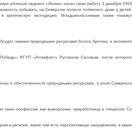
в мире атомный ледокол «Ленин» начал свою работу 3 декабря 1959
зможность побывать на Северном полюсе появилась даже у детей.
я в арктическую экспедицию. Младшеклассникам также покажут
бсудят, какими природными ресурсами богата Арктика, и вспомня
т Победы» ФГУП «Атомфлот» Русланом Сасовым, после которого
ороны и обеспеченности природными ресурсами, о роли Северного
и таких профессий, как выморозчик, чумработница и гляциолог. С
ежи в регионе, какие там есть перспективные направления, в каких