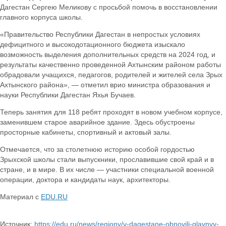
Дагестан Сергею Меликову с просьбой помочь в восстановлении
главного корпуса школы.
«Правительство Республики Дагестан в непростых условиях
дефицитного и высокодотационного бюджета изыскало
возможность выделения дополнительных средств на 2024 год, и
результаты качественно проведенной Ахтынским районом работы
обрадовали учащихся, педагогов, родителей и жителей села Зрых
Ахтынского района», — отметил врио министра образования и
науки Республики Дагестан Яхья Бучаев.
Теперь занятия для 118 ребят проходят в новом учебном корпусе,
заменившем старое аварийное здание. Здесь обустроены
просторные кабинеты, спортивный и актовый залы.
Отмечается, что за столетнюю историю особой гордостью
Зрыхской школы стали выпускники, прославившие свой край и в
стране, и в мире. В их числе — участники специальной военной
операции, доктора и кандидаты наук, архитекторы.
Материал с
EDU.RU
Источник:
https://edu.ru/news/regiony/v-dagestane-obnovili-glavnyy-