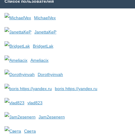
Список пользователей
MichaelVex
JanettaKeP
BridgetLak
Ameliacix
Dorothyinvah
boris https://yandex.ru
vlad823
Jam2esenern
Света