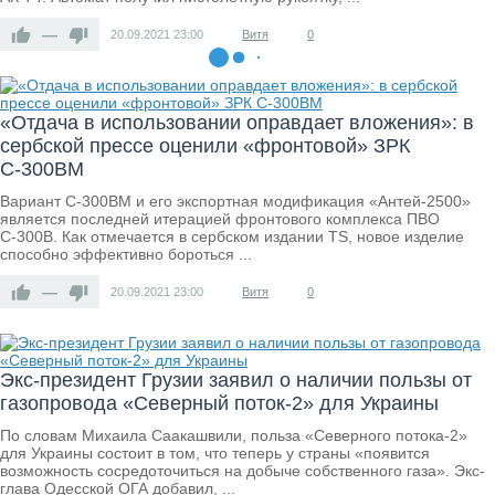
—
20.09.2021
23:00
Витя
0
«Отдача в использовании оправдает вложения»: в
сербской прессе оценили «фронтовой» ЗРК
С-300ВМ
Вариант С-300ВМ и его экспортная модификация «Антей-2500»
является последней итерацией фронтового комплекса ПВО
С-300В. Как отмечается в сербском издании TS, новое изделие
способно эффективно бороться ...
—
20.09.2021
23:00
Витя
0
Экс-президент Грузии заявил о наличии пользы от
газопровода «Северный поток-2» для Украины
По словам Михаила Саакашвили, польза «Северного потока-2»
для Украины состоит в том, что теперь у страны «появится
возможность сосредоточиться на добыче собственного газа». Экс-
глава Одесской ОГА добавил, ...