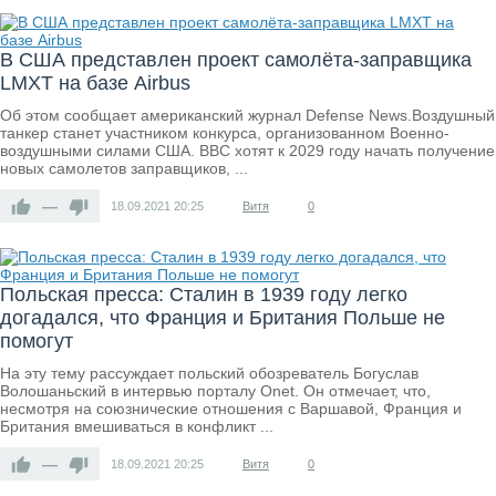
В США представлен проект самолёта-заправщика
LMXT на базе Airbus
Об этом сообщает американский журнал Defense News.Воздушный
танкер станет участником конкурса, организованном Военно-
воздушными силами США. ВВС хотят к 2029 году начать получение
новых самолетов заправщиков, ...
—
18.09.2021
20:25
Витя
0
Польская пресса: Сталин в 1939 году легко
догадался, что Франция и Британия Польше не
помогут
На эту тему рассуждает польский обозреватель Богуслав
Волошаньский в интервью порталу Onet. Он отмечает, что,
несмотря на союзнические отношения с Варшавой, Франция и
Британия вмешиваться в конфликт ...
—
18.09.2021
20:25
Витя
0