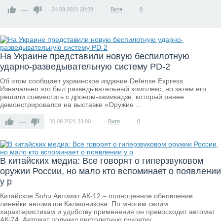
—
24.09.2021
20:28
Витя
0
На Украине представили новую беспилотную
ударно-разведывательную систему PD-2
Об этом сообщает украинское издание Defense Express.
Изначально это был разведывательный комплекс, но затем его
решили совместить с дроном-камикадзе, который ранее
демонстрировался на выставке «Оружие ...
—
20.09.2021
23:00
Витя
0
В китайских медиа: Все говорят о гиперзвуковом
оружии России, но мало кто вспоминает о появлении
у р
Китайское Sohu:Автомат АК-12 – полноценное обновление
линейки автоматов Калашникова. По многим своим
характеристикам и удобству применения он превосходит автомат
АК-74. Автомат получил пистолетную рукоятку, ...