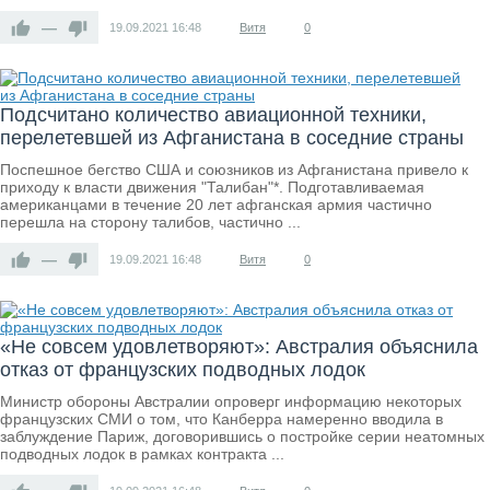
—
19.09.2021
16:48
Витя
0
Подсчитано количество авиационной техники,
перелетевшей из Афганистана в соседние страны
Поспешное бегство США и союзников из Афганистана привело к
приходу к власти движения "Талибан"*. Подготавливаемая
американцами в течение 20 лет афганская армия частично
перешла на сторону талибов, частично ...
—
19.09.2021
16:48
Витя
0
«Не совсем удовлетворяют»: Австралия объяснила
отказ от французских подводных лодок
Министр обороны Австралии опроверг информацию некоторых
французских СМИ о том, что Канберра намеренно вводила в
заблуждение Париж, договорившись о постройке серии неатомных
подводных лодок в рамках контракта ...