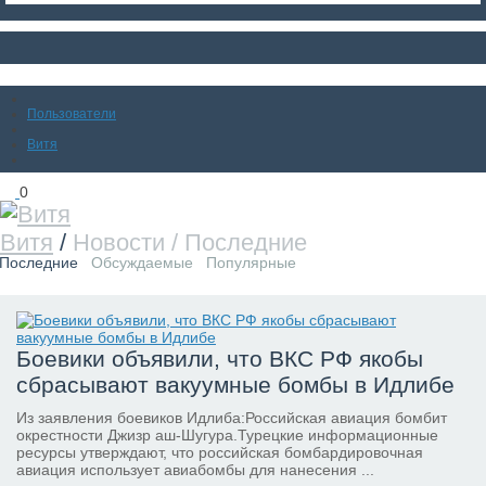
Пользователи
Витя
0
Витя
/
Новости / Последние
RSS
Последние
Обсуждаемые
Популярные
Боевики объявили, что ВКС РФ якобы
сбрасывают вакуумные бомбы в Идлибе
Из заявления боевиков Идлиба:Российская авиация бомбит
окрестности Джизр аш-Шугура.Турецкие информационные
ресурсы утверждают, что российская бомбардировочная
авиация использует авиабомбы для нанесения ...