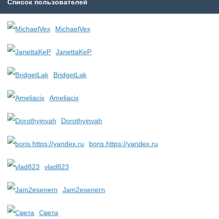
Список пользователей
MichaelVex
JanettaKeP
BridgetLak
Ameliacix
Dorothyinvah
boris https://yandex.ru
vlad823
Jam2esenern
Света