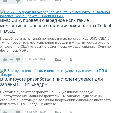
—
19.09.2021
16:48
Витя
0
ВМС США провели очередное испытание
межконтинентальной баллистической ракеты Trident
II D5LE
Подробности испытаний не приводятся, на странице ВМС США в
Twitter говорится, что испытания прошли в Атлантическом океане,
а также, что США готовы к стратегическому сдерживанию. Судя по
фото, пуск МБР ...
—
19.09.2021
16:48
Витя
0
В Златоусте разработали пистолет-пулемёт для
замены ПП-91 «Кедр»
Пистолет-пулемет разработан в инициативном порядке
"Златоустовским машиностроительным заводом" для замены
стоящего в настоящее время на вооружении силовиков пистолета-
пулемета ПП-91 "Кедр". В августе ...
—
19.09.2021
16:48
Витя
0