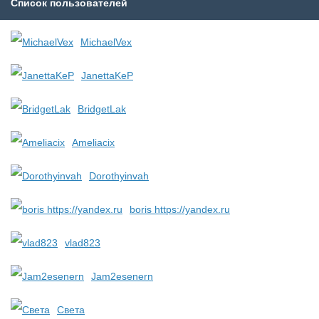
Список пользователей
MichaelVex
JanettaKeP
BridgetLak
Ameliacix
Dorothyinvah
boris https://yandex.ru
vlad823
Jam2esenern
Света