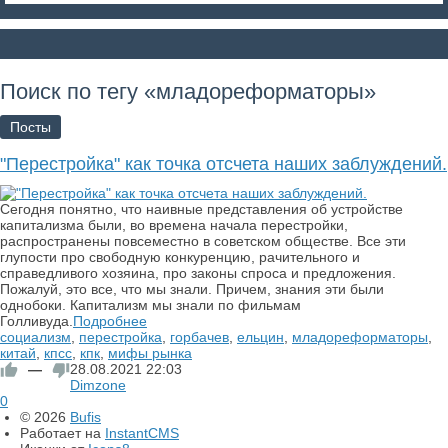
Поиск по тегу «младореформаторы»
Посты
"Перестройка" как точка отсчета наших заблуждений.
Сегодня понятно, что наивные представления об устройстве
капитализма были, во времена начала перестройки,
распространены повсеместно в советском обществе. Все эти
глупости про свободную конкуренцию, рачительного и
справедливого хозяина, про законы спроса и предложения.
Пожалуй, это все, что мы знали. Причем, знания эти были
однобоки. Капитализм мы знали по фильмам
Голливуда.
Подробнее
социализм
,
перестройка
,
горбачев
,
ельцин
,
младореформаторы
,
китай
,
кпсс
,
кпк
,
мифы рынка
—
28.08.2021
22:03
Dimzone
0
© 2026
Bufis
Работает на
InstantCMS