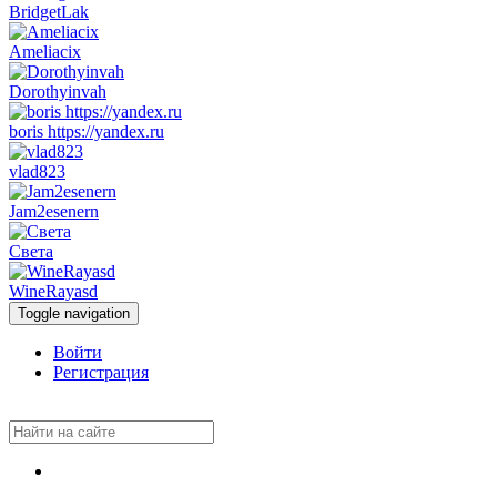
BridgetLak
Ameliacix
Dorothyinvah
boris https://yandex.ru
vlad823
Jam2esenern
Света
WineRayasd
Toggle navigation
Войти
Регистрация