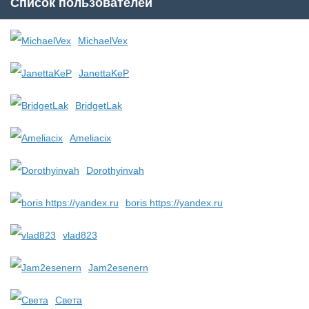
Список пользователей
MichaelVex
JanettaKeP
BridgetLak
Ameliacix
Dorothyinvah
boris https://yandex.ru
vlad823
Jam2esenern
Света