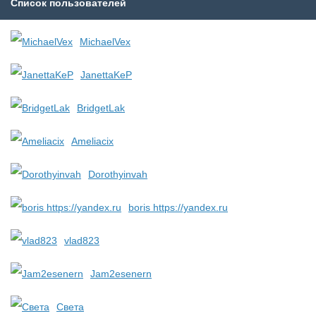
Список пользователей
MichaelVex
JanettaKeP
BridgetLak
Ameliacix
Dorothyinvah
boris https://yandex.ru
vlad823
Jam2esenern
Света