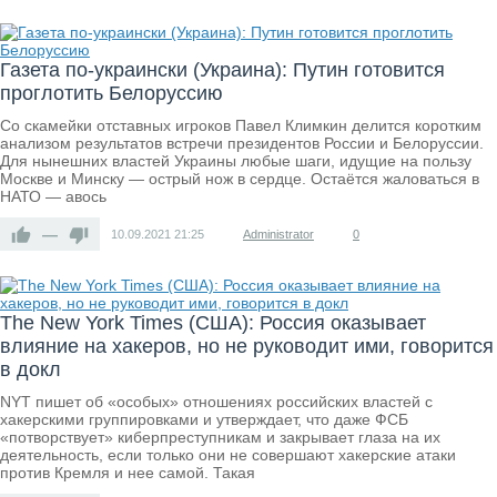
Газета по-украински (Украина): Путин готовится
проглотить Белоруссию
Со скамейки отставных игроков Павел Климкин делится коротким
анализом результатов встречи президентов России и Белоруссии.
Для нынешних властей Украины любые шаги, идущие на пользу
Москве и Минску — острый нож в сердце. Остаётся жаловаться в
НАТО — авось
—
10.09.2021
21:25
Administrator
0
The New York Times (США): Россия оказывает
влияние на хакеров, но не руководит ими, говорится
в докл
NYТ пишет об «особых» отношениях российских властей с
хакерскими группировками и утверждает, что даже ФСБ
«потворствует» киберпреступникам и закрывает глаза на их
деятельность, если только они не совершают хакерские атаки
против Кремля и нее самой. Такая