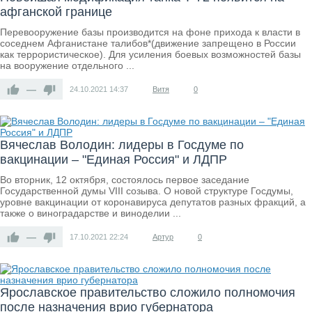
афганской границе
Перевооружение базы производится на фоне прихода к власти в
соседнем Афганистане талибов*(движение запрещено в России
как террористическое). Для усиления боевых возможностей базы
на вооружение отдельного ...
—
24.10.2021
14:37
Витя
0
Вячеслав Володин: лидеры в Госдуме по
вакцинации – "Единая Россия" и ЛДПР
Во вторник, 12 октября, состоялось первое заседание
Государственной думы VIII созыва. О новой структуре Госдумы,
уровне вакцинации от коронавируса депутатов разных фракций, а
также о виноградарстве и виноделии ...
—
17.10.2021
22:24
Артур
0
Ярославское правительство сложило полномочия
после назначения врио губернатора