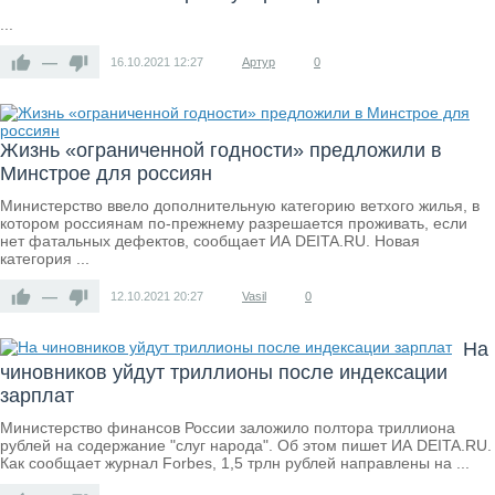
...
—
16.10.2021
12:27
Артур
0
Жизнь «ограниченной годности» предложили в
Минстрое для россиян
Министерство ввело дополнительную категорию ветхого жилья, в
котором россиянам по-прежнему разрешается проживать, если
нет фатальных дефектов, сообщает ИА DEITA.RU. Новая
категория ...
—
12.10.2021
20:27
Vasil
0
На
чиновников уйдут триллионы после индексации
зарплат
Министерство финансов России заложило полтора триллиона
рублей на содержание "слуг народа". Об этом пишет ИА DEITA.RU.
Как сообщает журнал Forbes, 1,5 трлн рублей направлены на ...