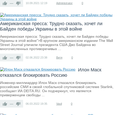
—
10.09.2021
12:19
Administrator
0
Американская пресса: Трудно сказать, хочет ли
Байден победы Украины в этой войне
Американская пресса: Трудно сказать, хочет ли Байден победы
Украины в этой войне">В крупном американском издании The Wall
Street Journal уличили президента США Джо Байдена во
многочисленных противоречивых ...
—
02.06.2022
23:38
Витя
0
Илон Маск
отказался блокировать Россию
Инженер-миллиардер Илон Маск отказался блокировать
российские СМИ в своей глобальной спутниковой системе Starlink,
сообщает ИА DEITA.RU. Он подчеркнул, что является
приверженцем свободы ...
—
06.03.2022
19:35
Vasil
0