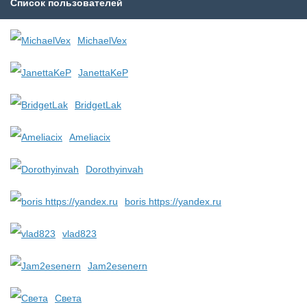
Список пользователей
MichaelVex
JanettaKeP
BridgetLak
Ameliacix
Dorothyinvah
boris https://yandex.ru
vlad823
Jam2esenern
Света