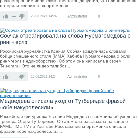
разносторонним человеком. Шестаков допустил, что единоборства
потеряли «великого спортсмена» ...
—
25.08.2021
14:24
Administrator
0
Собчак отреагировала на слова Нурмагомедова о
ринг-герлз
Российская журналистка Ксения Собчак возмутилась словами
бойца смешанного стиля (MMA) Хабиба Нурмагомедова о роли
ринг-герлз в единоборствах. Об этом она написала в своем
Telegram.«Это не лидер талибов ...
—
25.08.2021
14:24
Administrator
0
Медведева описала уход от Тутберидзе фразой
«обе накуролесили»
Российская фигуристка Евгения Медведева вспомнила об уходе от
тренера Этери Тутберидзе. Об этом она рассказала на канале
FAMETIME TV на YouTube.Расставание спортсменка описала
фразой «обе накуролесили». ...