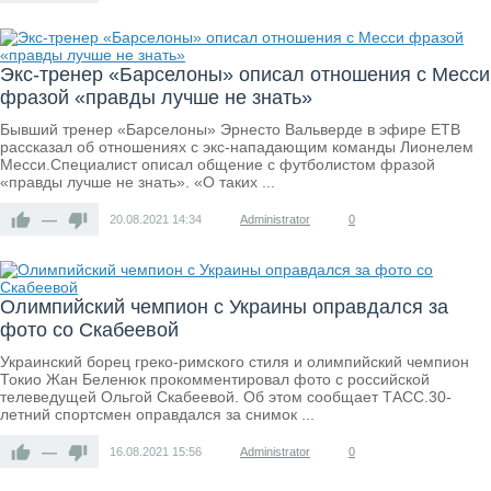
Экс-тренер «Барселоны» описал отношения с Месси
фразой «правды лучше не знать»
Бывший тренер «Барселоны» Эрнесто Вальверде в эфире ETB
рассказал об отношениях с экс-нападающим команды Лионелем
Месси.Специалист описал общение с футболистом фразой
«правды лучше не знать». «О таких ...
—
20.08.2021
14:34
Administrator
0
Олимпийский чемпион с Украины оправдался за
фото со Скабеевой
Украинский борец греко-римского стиля и олимпийский чемпион
Токио Жан Беленюк прокомментировал фото с российской
телеведущей Ольгой Скабеевой. Об этом сообщает ТАСС.30-
летний спортсмен оправдался за снимок ...
—
16.08.2021
15:56
Administrator
0