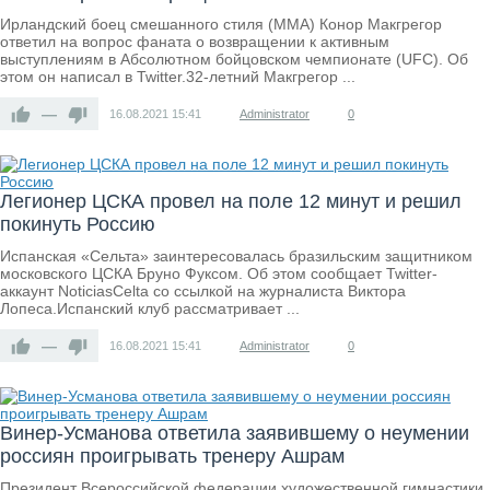
Ирландский боец смешанного стиля (MMA) Конор Макгрегор
ответил на вопрос фаната о возвращении к активным
выступлениям в Абсолютном бойцовском чемпионате (UFC). Об
этом он написал в Twitter.32-летний Макгрегор ...
—
16.08.2021
15:41
Administrator
0
Легионер ЦСКА провел на поле 12 минут и решил
покинуть Россию
Испанская «Сельта» заинтересовалась бразильским защитником
московского ЦСКА Бруно Фуксом. Об этом сообщает Twitter-
аккаунт NoticiasCelta со ссылкой на журналиста Виктора
Лопеса.Испанский клуб рассматривает ...
—
16.08.2021
15:41
Administrator
0
Винер-Усманова ответила заявившему о неумении
россиян проигрывать тренеру Ашрам
Президент Всероссийской федерации художественной гимнастики