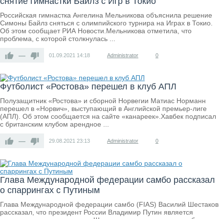
снятие гимнастки Байлз с Игр в Токио
Российская гимнастка Ангелина Мельникова объяснила решение
Симоны Байлз сняться с олимпийского турнира на Играх в Токио.
Об этом сообщает РИА Новости.Мельникова отметила, что
проблема, с которой столкнулась ...
—
01.09.2021
14:18
Administrator
0
Футболист «Ростова» перешел в клуб АПЛ
Полузащитник «Ростова» и сборной Норвегии Матиас Норманн
перешел в «Норвич», выступающий в Английской премьер-лиге
(АПЛ). Об этом сообщается на сайте «канареек».Хавбек подписал
с британским клубом арендное ...
—
29.08.2021
23:13
Administrator
0
Глава Международной федерации самбо рассказал
о спаррингах с Путиным
Глава Международной федерации самбо (FIAS) Василий Шестаков
рассказал, что президент России Владимир Путин является