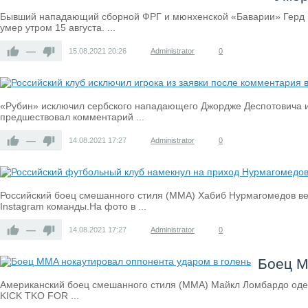
Бывший нападающий сборной ФРГ и мюнхенской «Баварии» Герд Мю
умер утром 15 августа. ...
—
15.08.2021
20:26
Administrator
0
«Рубин» исключил сербского нападающего Джордже Деспотовича из
предшествовал комментарий ...
—
14.08.2021
17:27
Administrator
0
Российский боец смешанного стиля (MMA) Хабиб Нурмагомедов ве
Instagram команды.На фото в ...
—
14.08.2021
17:27
Administrator
0
Боец M
Американский боец смешанного стиля (MMA) Майкл Ломбардо одержал
KICK TKO FOR ...