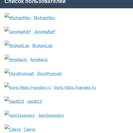
Список пользователей
MichaelVex
JanettaKeP
BridgetLak
Ameliacix
Dorothyinvah
boris https://yandex.ru
vlad823
Jam2esenern
Света