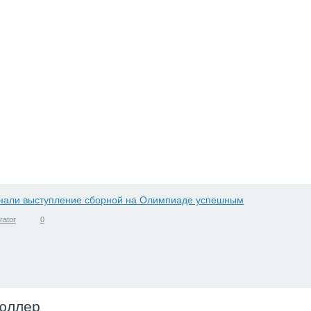
rator
0
Мюллер