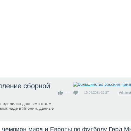
пление сборной
—
15.08.2021
20:27
Administ
 поделился данными о том,
лимпиаде в Японии, данные
 чемпион мира и Европы по футболу Герд 