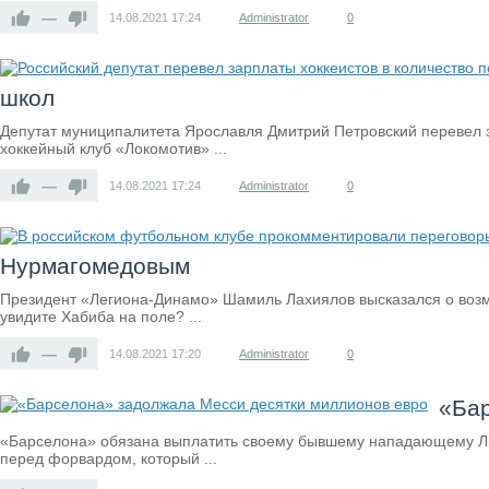
—
14.08.2021
17:24
Administrator
0
школ
Депутат муниципалитета Ярославля Дмитрий Петровский перевел за
хоккейный клуб «Локомотив» ...
—
14.08.2021
17:24
Administrator
0
Нурмагомедовым
Президент «Легиона-Динамо» Шамиль Лахиялов высказался о возм
увидите Хабиба на поле? ...
—
14.08.2021
17:20
Administrator
0
«Бар
«Барселона» обязана выплатить своему бывшему нападающему Лио
перед форвардом, который ...