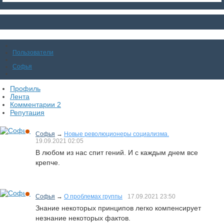
Пользователи
Софья
Профиль
Лента
Комментарии
2
Репутация
Софья
→
Новые революционеры социализма.
19.09.2021
02:05
В любом из нас спит гений. И с каждым днем все
крепче.
Софья
→
О проблемах группы
17.09.2021
23:50
Знание некоторых принципов легко компенсирует
незнание некоторых фактов.