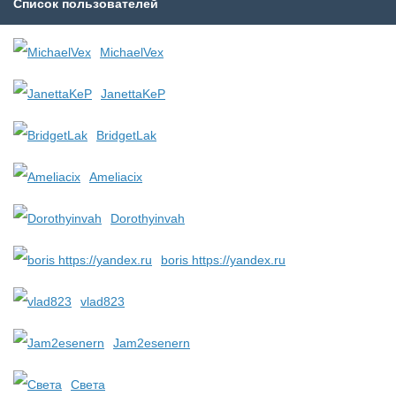
Список пользователей
MichaelVex
JanettaKeP
BridgetLak
Ameliacix
Dorothyinvah
boris https://yandex.ru
vlad823
Jam2esenern
Света