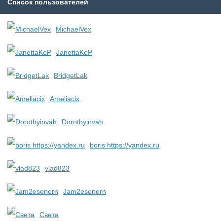
Список пользователей
MichaelVex
JanettaKeP
BridgetLak
Ameliacix
Dorothyinvah
boris https://yandex.ru
vlad823
Jam2esenern
Света