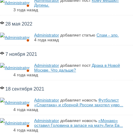
Administrator
добавляет пост
Кому мешают
Дугины.
3 года назад
28 мая 2022
Administrator
добавляет статью
Спам - зло.
4 года назад
7 ноября 2021
Administrator
добавляет пост
Драка в Новой
Москве. Что дальше?
4 года назад
18 сентября 2021
Administrator
добавляет новость
Футболист
«Спартака» и сборной России захотел удво...
4 года назад
Administrator
добавляет новость
«Монако»
оставил Головина в запасе на матч Лиги Ев...
4 года назад