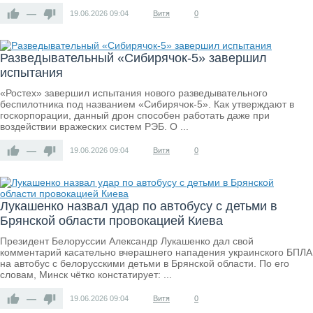
—
19.06.2026
09:04
Витя
0
Разведывательный «Сибирячок-5» завершил
испытания
«Ростех» завершил испытания нового разведывательного
беспилотника под названием «Сибирячок-5». Как утверждают в
госкорпорации, данный дрон способен работать даже при
воздействии вражеских систем РЭБ. О ...
—
19.06.2026
09:04
Витя
0
Лукашенко назвал удар по автобусу с детьми в
Брянской области провокацией Киева
Президент Белоруссии Александр Лукашенко дал свой
комментарий касательно вчерашнего нападения украинского БПЛА
на автобус с белорусскими детьми в Брянской области. По его
словам, Минск чётко констатирует: ...
—
19.06.2026
09:04
Витя
0