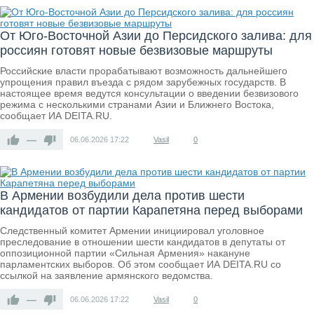
От Юго-Восточной Азии до Персидского залива: для
россиян готовят новые безвизовые маршруты
Российские власти прорабатывают возможность дальнейшего
упрощения правил въезда с рядом зарубежных государств. В
настоящее время ведутся консультации о введении безвизового
режима с несколькими странами Азии и Ближнего Востока,
сообщает ИА DEITA.RU.
—
06.06.2026
17:22
Vasil
0
В Армении возбудили дела против шести
кандидатов от партии Карапетяна перед выборами
Следственный комитет Армении инициировал уголовное
преследование в отношении шести кандидатов в депутаты от
оппозиционной партии «Сильная Армения» накануне
парламентских выборов. Об этом сообщает ИА DEITA.RU со
ссылкой на заявление армянского ведомства.
—
06.06.2026
17:22
Vasil
0