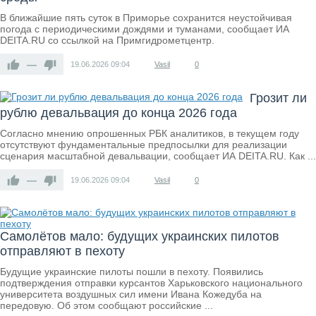
В ближайшие пять суток в Приморье сохранится неустойчивая
погода с периодическими дождями и туманами, сообщает ИА
DEITA.RU со ссылкой на Примгидрометцентр.
—
19.06.2026
09:04
Vasil
0
Грозит ли
рублю девальвация до конца 2026 года
Согласно мнению опрошенных РБК аналитиков, в текущем году
отсутствуют фундаментальные предпосылки для реализации
сценария масштабной девальвации, сообщает ИА DEITA.RU. Как ...
—
19.06.2026
09:04
Vasil
0
Самолётов мало: будущих украинских пилотов
отправляют в пехоту
Будущие украинские пилоты пошли в пехоту. Появились
подтверждения отправки курсантов Харьковского национального
университета воздушных сил имени Ивана Кожедуба на
передовую. Об этом сообщают российские ...