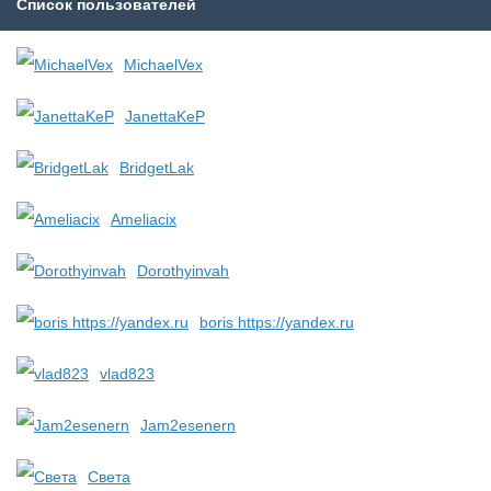
Список пользователей
MichaelVex
JanettaKeP
BridgetLak
Ameliacix
Dorothyinvah
boris https://yandex.ru
vlad823
Jam2esenern
Света