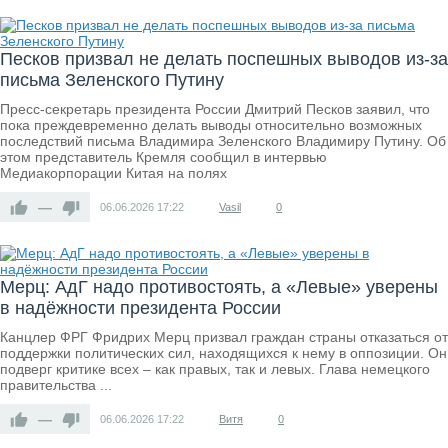
Песков призвал не делать поспешных выводов из-за
письма Зеленского Путину
Пресс-секретарь президента России Дмитрий Песков заявил, что
пока преждевременно делать выводы относительно возможных
последствий письма Владимира Зеленского Владимиру Путину. Об
этом представитель Кремля сообщил в интервью
Медиакорпорации Китая на полях
—
06.06.2026
17:22
Vasil
0
Мерц: АдГ надо противостоять, а «Левые» уверены
в надёжности президента России
Канцлер ФРГ Фридрих Мерц призвал граждан страны отказаться от
поддержки политических сил, находящихся к нему в оппозиции. Он
подверг критике всех – как правых, так и левых. Глава немецкого
правительства ...
—
06.06.2026
17:22
Витя
0