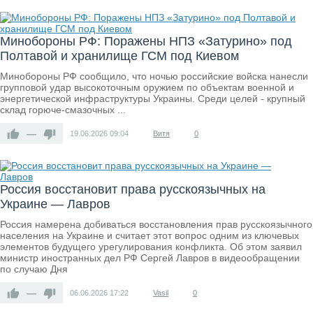
Минобороны РФ: Поражены НПЗ «Затурино» под
Полтавой и хранилище ГСМ под Киевом
Минобороны РФ сообщило, что ночью российские войска нанесли
групповой удар высокоточным оружием по объектам военной и
энергетической инфраструктуры Украины. Среди целей - крупный
склад горюче-смазочных ...
—
19.06.2026
09:04
Витя
0
Россия восстановит права русскоязычных на
Украине — Лавров
Россия намерена добиваться восстановления прав русскоязычного
населения на Украине и считает этот вопрос одним из ключевых
элементов будущего урегулирования конфликта. Об этом заявил
министр иностранных дел РФ Сергей Лавров в видеообращении
по случаю Дня
—
06.06.2026
17:22
Vasil
0